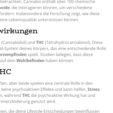
betrachten. Cannabis enthält über 100 chemische
noide
, die interagieren können, um verschiedene
ördern. Insbesondere die Forschung zeigt, wie diese
ine Lebensqualität unterstützen können.
swirkungen
D
(Cannabidiol) und
THC
(Tetrahydrocannabinol). Diese
-System deines Körpers, das eine entscheidende Rolle
rzempfinden
spielt. Studien belegen, dass diese
 auf dein
Wohlbefinden
haben können.
THC
n, aber beide spielen eine zentrale Rolle in den
 keine psychoaktiven Effekte und kann helfen,
Stress
rn, während
THC
die psychoaktive Wirkung hat und
hmerzlinderung genutzt wird.
ien, die deine Lifestyle-Entscheidungen beeinflussen