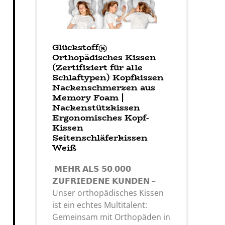
Glückstoff®
Orthopädisches Kissen
(Zertifiziert für alle
Schlaftypen) Kopfkissen
Nackenschmerzen aus
Memory Foam |
Nackenstützkissen
Ergonomisches Kopf-
Kissen
Seitenschläferkissen
Weiß
𝗠𝗘𝗛𝗥 𝗔𝗟𝗦 𝟱𝟬.𝟬𝟬𝟬
𝗭𝗨𝗙𝗥𝗜𝗘𝗗𝗘𝗡𝗘 𝗞𝗨𝗡𝗗𝗘𝗡 –
Unser orthopädisches Kissen
ist ein echtes Multitalent:
Gemeinsam mit Orthopäden in