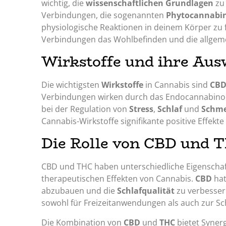
wichtig, die
wissenschaftlichen Grundlagen
zu 
Verbindungen, die sogenannten
Phytocannabi
physiologische Reaktionen in deinem Körper zu f
Verbindungen das Wohlbefinden und die allgeme
Wirkstoffe und ihre Au
Die wichtigsten
Wirkstoffe
in Cannabis sind
CB
Verbindungen wirken durch das Endocannabinoid
bei der Regulation von
Stress
,
Schlaf
und
Schme
Cannabis-Wirkstoffe signifikante positive Effekte
Die Rolle von CBD und 
CBD und THC haben unterschiedliche Eigenschafte
therapeutischen Effekten von Cannabis.
CBD
hat
abzubauen und die
Schlafqualität
zu verbesse
sowohl für Freizeitanwendungen als auch zur Sc
Die Kombination von
CBD
und
THC
bietet Synerg