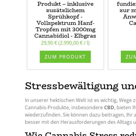
Produkt – inklusive
fundi
zusätzlichem
zur m
Sprühkopf -
Anw
Vollspektrum Hanf-
Ca
Tropfen mit 3000mg
Cannabidiol - Elbgras
29,90 € (2.990,00 € / l)
ZUM PRODUKT
ZU
Stressbewältigung u
In unserer hektischen Welt ist es wichtig, Wege 
Cannabis-Produkte, insbesondere
CBD
, bieten 
wiederzufinden. Sie können dazu beitragen, Ihr 
besser mit den Herausforderungen des Alltags
Wie Cannabis Stress red